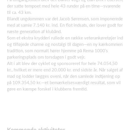
der satte tempoet med hele 43 runder på en time—svarende
til ca. 43 km.
Blandt ungdommen var det Jacob Sørensen, som imponerede
med at samle 7.140 kr. ind. En flot indsats, der lover godt for
næste generation af klubånd.
Som et ekstra krydderi rullede en række veterankøretøjer ind
og tilføjede charme og nostalgi til dagen—en ny kærkommen
tradition, som normalt hører hjemme på Rema 1000’s
parkeringsplads om torsdagen i godt vejr.
Alt i alt blev der cyklet og sponsoreret for hele 74.054,50
kr., hvilket er mere end 20.000 kr. end sidste år. Når salget af
mad og lodder lægges oveni, når den samlede indtjening op
på 109.354,50 kr.—et bemærkelsesværdigt resultat, som vil
gøre en kæmpe forskel i klubbens fremtid.
Kommende aktiviteter