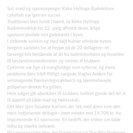
Sol, sved og sponsorpenge: Kirke Hyllinge Badmintons
cykelløb var igen en succes
Traditionen blev holdt i hævd, da Kirke Hyllinge
Badmintonklub for 22. gang afholdt deres årlige
sponsorcykelløb ved gadekæret i byen.
I strålende solskin og med højt humør stimlede byens
borgere sammen for at heppe på de 20 deltagere—et
farverigt felt bestående af alt fra badmintonbørn og forældre
til bestyrelsesmedlemmer og venner af klubben.
Cyklerne var lige så mangfoldige som rytterne, og mens
pedalerne blev trådt flittigt, sørgede Slagter Anders for
velsmagende flæskestegssandwich og hjemmelavede
grillpølser direkte fra grillen.
Hele salget gik ubeskåret til klubben, hvilket gjorde det let at
få appetit på både mad og fællesskab.
Det blev igen Susanne Karlsen, der løb med æren som den
mest indtjenende deltager—intet mindre end 19.708 kr. fra
imponerende 43 sponsorer. En bedrift, der vidner om både
ildhu og stærke netværk.
På omgangssiden blev det Daniel Vogt og Dan Brix Pedersen,