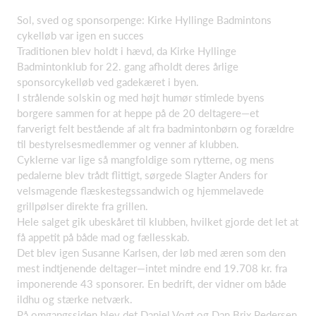
Sol, sved og sponsorpenge: Kirke Hyllinge Badmintons
cykelløb var igen en succes
Traditionen blev holdt i hævd, da Kirke Hyllinge
Badmintonklub for 22. gang afholdt deres årlige
sponsorcykelløb ved gadekæret i byen.
I strålende solskin og med højt humør stimlede byens
borgere sammen for at heppe på de 20 deltagere—et
farverigt felt bestående af alt fra badmintonbørn og forældre
til bestyrelsesmedlemmer og venner af klubben.
Cyklerne var lige så mangfoldige som rytterne, og mens
pedalerne blev trådt flittigt, sørgede Slagter Anders for
velsmagende flæskestegssandwich og hjemmelavede
grillpølser direkte fra grillen.
Hele salget gik ubeskåret til klubben, hvilket gjorde det let at
få appetit på både mad og fællesskab.
Det blev igen Susanne Karlsen, der løb med æren som den
mest indtjenende deltager—intet mindre end 19.708 kr. fra
imponerende 43 sponsorer. En bedrift, der vidner om både
ildhu og stærke netværk.
På omgangssiden blev det Daniel Vogt og Dan Brix Pedersen,