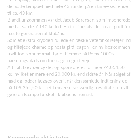
der satte tempoet med hele 43 runder på en time—svarende
til ca. 43 km.
Blandt ungdommen var det Jacob Sørensen, som imponerede
med at samle 7.140 kr. ind. En flot indsats, der lover godt for
næste generation af klubånd.
Som et ekstra krydderi rullede en række veterankøretøjer ind
og tilføjede charme og nostalgi til dagen—en ny kærkommen
tradition, som normalt hører hjemme på Rema 1000’s
parkeringsplads om torsdagen i godt vejr.
Alt i alt blev der cyklet og sponsoreret for hele 74.054,50
kr., hvilket er mere end 20.000 kr. end sidste år. Når salget af
mad og lodder lægges oveni, når den samlede indtjening op
på 109.354,50 kr.—et bemærkelsesværdigt resultat, som vil
gøre en kæmpe forskel i klubbens fremtid.
Kommende aktiviteter